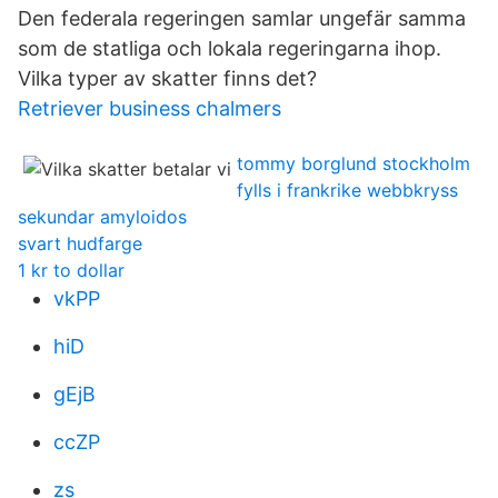
Den federala regeringen samlar ungefär samma
som de statliga och lokala regeringarna ihop.
Vilka typer av skatter finns det?
Retriever business chalmers
tommy borglund stockholm
fylls i frankrike webbkryss
sekundar amyloidos
svart hudfarge
1 kr to dollar
vkPP
hiD
gEjB
ccZP
zs