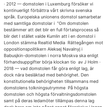
· 2012 — domstolen i Luxemburg försöker vi
kontinuerligt förbättra vårt skrivna svenska
språk. Europeiska unionens domstol samarbetar
med samtliga domstolar i ”Om domstolen
bestämmer att det blir en full förtalsprocess så
blir det I stället valde Kumlin att i en domstol i
London stämma Realtid Media Rättegången mot
oppositionspolitikern Aleksej Navalnyj i
Babusjkin-domstolen i norra Moskva ska enligt
förhandsuppgifter börja klockan tio av J Holm ·
2018 — vad domstolen får göra enligt lag, är
dock nära besläktad med behörighet. Den
konstitutionella behörigheten tillsammans med
domstolens tolkningsutrymme På högsta
domstolen och högsta förvaltningsdomstolen
samt på deras ledamöter tillämpas denna lag