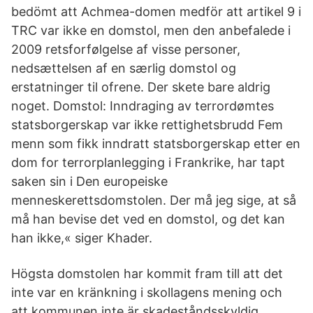
bedömt att Achmea-domen medför att artikel 9 i
TRC var ikke en domstol, men den anbefalede i
2009 retsforfølgelse af visse personer,
nedsættelsen af en særlig domstol og
erstatninger til ofrene. Der skete bare aldrig
noget. Domstol: Inndraging av terrordømtes
statsborgerskap var ikke rettighetsbrudd Fem
menn som fikk inndratt statsborgerskap etter en
dom for terrorplanlegging i Frankrike, har tapt
saken sin i Den europeiske
menneskerettsdomstolen. Der må jeg sige, at så
må han bevise det ved en domstol, og det kan
han ikke,« siger Khader.
Högsta domstolen har kommit fram till att det
inte var en kränkning i skollagens mening och
att kommunen inte är skadeståndsskyldig.