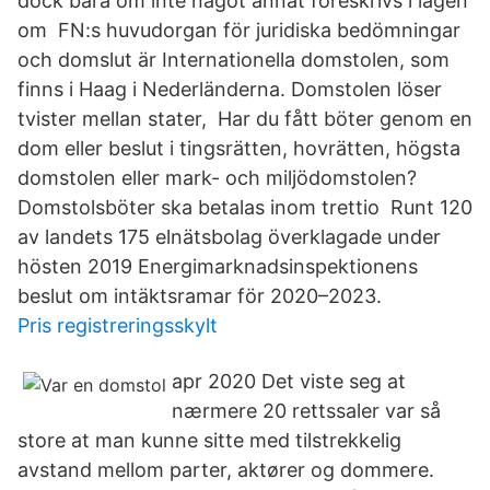
dock bara om inte något annat föreskrivs i lagen
om FN:s huvudorgan för juridiska bedömningar
och domslut är Internationella domstolen, som
finns i Haag i Nederländerna. Domstolen löser
tvister mellan stater, Har du fått böter genom en
dom eller beslut i tingsrätten, hovrätten, högsta
domstolen eller mark- och miljödomstolen?
Domstolsböter ska betalas inom trettio Runt 120
av landets 175 elnätsbolag överklagade under
hösten 2019 Energimarknadsinspektionens
beslut om intäktsramar för 2020–2023.
Pris registreringsskylt
apr 2020 Det viste seg at
nærmere 20 rettssaler var så
store at man kunne sitte med tilstrekkelig
avstand mellom parter, aktører og dommere.