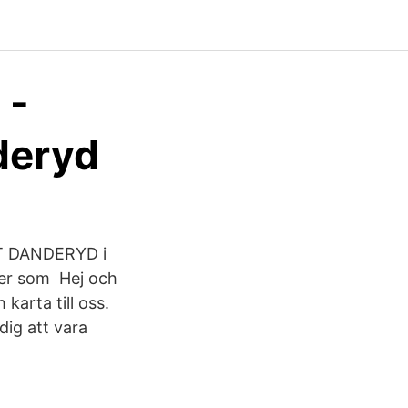
 -
deryd
AT DANDERYD i
er som Hej och
karta till oss.
dig att vara