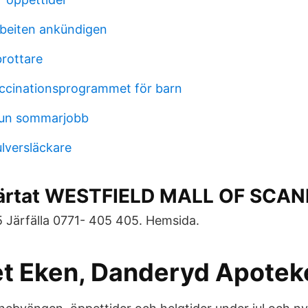
beiten ankündigen
brottare
accinationsprogrammet för barn
un sommarjobb
lversläckare
järtat WESTFIELD MALL OF SCA
5 Järfälla 0771- 405 405. Hemsida.
t Eken, Danderyd Apotek