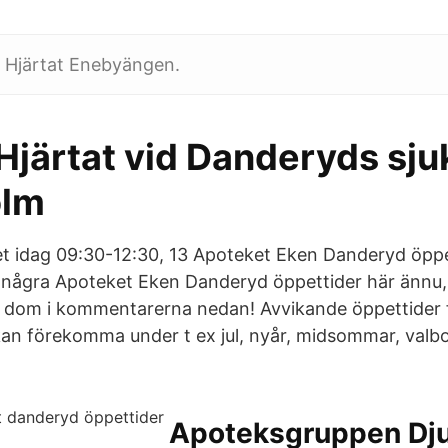
 Hjärtat Enebyängen.
Hjärtat vid Danderyds sju
olm
t idag 09:30-12:30, 13 Apoteket Eken Danderyd öppe
 in några Apoteket Eken Danderyd öppettider här ännu,
a dom i kommentarerna nedan! Avvikande öppettider 
n förekomma under t ex jul, nyår, midsommar, valbo
Apoteksgruppen Dju