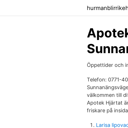
hurmanblirrike
Apotek
Sunna
Öppettider och 
Telefon: 0771-4
Sunnanängsvägen
välkommen till di
Apotek Hjärtat är
friskare på insid
Larisa lipova