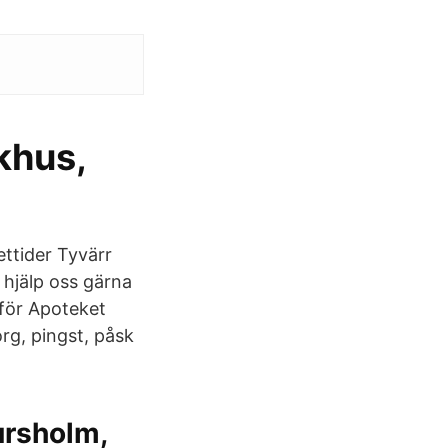
khus,
ttider Tyvärr
 hjälp oss gärna
för Apoteket
rg, pingst, påsk
rsholm,