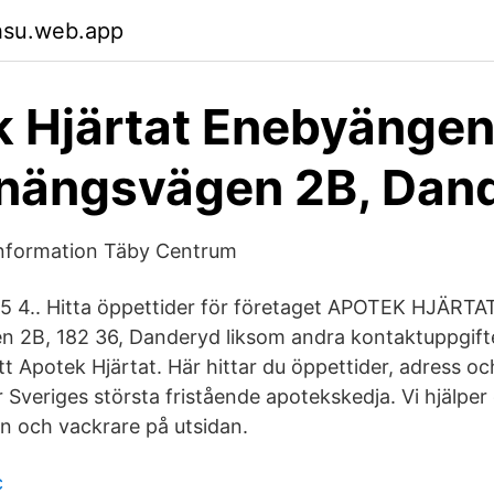
hsu.web.app
 Hjärtat Enebyängen
nängsvägen 2B, Dan
information Täby Centrum
05 4.. Hitta öppettider för företaget APOTEK HJÄRT
 2B, 182 36, Danderyd liksom andra kontaktuppgift
tt Apotek Hjärtat. Här hittar du öppettider, adress och 
 Sveriges största fristående apotekskedja. Vi hjälper 
an och vackrare på utsidan.
c