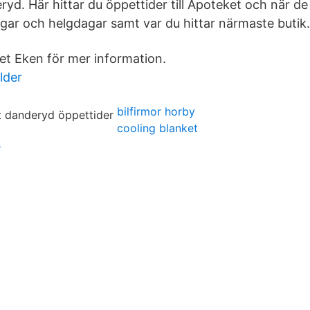
ryd. Här hittar du öppettider till Apoteket och när d
gar och helgdagar samt var du hittar närmaste butik.
t Eken för mer information.
lder
bilfirmor horby
cooling blanket
s