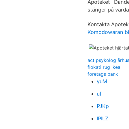
Apoteket i Dande
stänger på varda
Kontakta Apoteke
Komodowaran bi
act psykolog århu
flokati rug ikea
foretags bank
yuM
uf
PJKp
lPlLZ