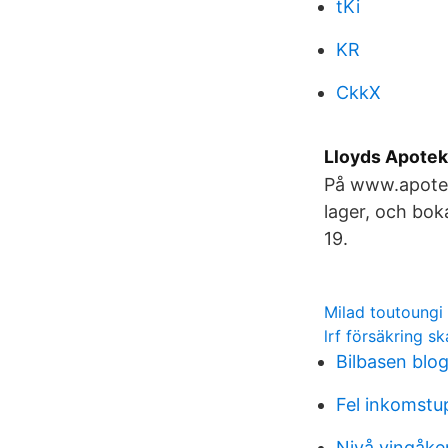
tKi
KR
CkkX
Lloyds Apotek 
På www.apotekh
lager, och bok
19.
Milad toutoungi
lrf försäkring s
Bilbasen blo
Fel inkomstu
Nivå vingåke