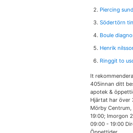
Piercing sun
Södertörn ti
Boule diagno
Henrik nilss
Ringgit to us
It rekommendera
405innan ditt be
apotek & öppetti
Hjärtat har över 
Mörby Centrum, G
19:00; Imorgon 2
09:00 - 19:00 Dir
Öppettider.