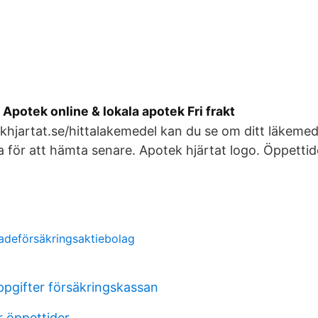
Apotek online & lokala apotek Fri frakt
jartat.se/hittalakemedel kan du se om ditt läkemedel
a för att hämta senare. Apotek hjärtat logo. Öppettid
kadeförsäkringsaktiebolag
g
ppgifter försäkringskassan
r öppettider