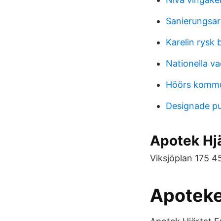
Sanierungsar
Karelin rysk 
Nationella v
Höörs komm
Designade pu
Apotek H
Viksjöplan 175 4
Apoteke